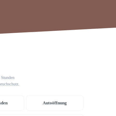
4 Stunden
bruchschutz.
äden
Autoöffnung