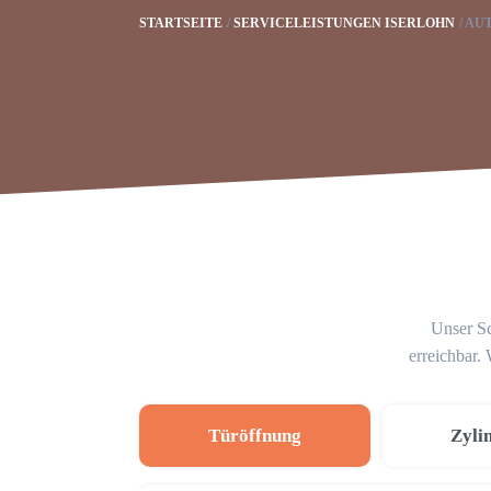
STARTSEITE
SERVICELEISTUNGEN ISERLOHN
AU
Unser Sc
erreichbar.
Türöffnung
Zyli