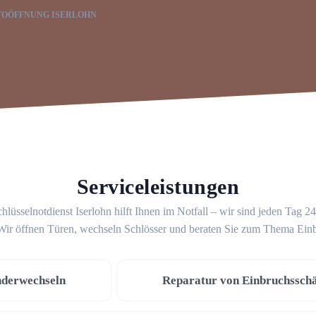
TOÖFFNUNG ISERLOHN
Serviceleistungen
hlüsselnotdienst Iserlohn hilft Ihnen im Notfall – wir sind jeden Tag 2
 Wir öffnen Türen, wechseln Schlösser und beraten Sie zum Thema Ein
nderwechseln
Reparatur von Einbruchssch