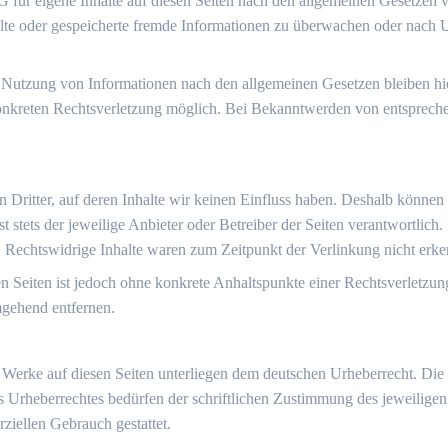
 für eigene Inhalte auf diesen Seiten nach den allgemeinen Gesetzen 
ttelte oder gespeicherte fremde Informationen zu überwachen oder nach 
 Nutzung von Informationen nach den allgemeinen Gesetzen bleiben hie
konkreten Rechtsverletzung möglich. Bei Bekanntwerden von entsprech
 Dritter, auf deren Inhalte wir keinen Einfluss haben. Deshalb können
st stets der jeweilige Anbieter oder Betreiber der Seiten verantwortlic
. Rechtswidrige Inhalte waren zum Zeitpunkt der Verlinkung nicht erke
ten Seiten ist jedoch ohne konkrete Anhaltspunkte einer Rechtsverletz
mgehend entfernen.
nd Werke auf diesen Seiten unterliegen dem deutschen Urheberrecht. Die
s Urheberrechtes bedürfen der schriftlichen Zustimmung des jeweilige
rziellen Gebrauch gestattet.