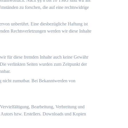
verantwortlich. Nach §§ 8 bis 10 TMG sind wir als
Umständen zu forschen, die auf eine rechtswidrige
rvon unberührt. Eine diesbezügliche Haftung ist
enden Rechtsverletzungen werden wir diese Inhalte
 wir für diese fremden Inhalte auch keine Gewähr
h. Die verlinkten Seiten wurden zum Zeitpunkt der
nnbar.
ung nicht zumutbar. Bei Bekanntwerden von
 Vervielfältigung, Bearbeitung, Verbreitung und
n Autors bzw. Erstellers. Downloads und Kopien