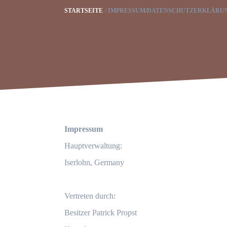
STARTSEITE
IMPRESSUM/DATENSCHUTZERKLÄRU
Impressum
Hauptverwaltung:
Iserlohn, Germany
Vertreten durch:
Besitzer Patrick Propst